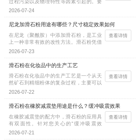
过程污染以及物理特性等因素引起的。要
有效提升滑石粉的白度，可以从以下几个
2026-07-24
关键环节入手： 优化原料与除杂···
尼龙加滑石粉用途有哪些？尺寸稳定效果如何
在尼龙（聚酰胺）中添加滑石粉，是工业
查看详情
上一种非常有效的改性方法。滑石粉凭借
其独特的层状结构，能够显著改善尼龙的
2026-07-23
多种性能，并广泛应用于对尺寸···
滑石粉在化妆品中的生产工艺
滑石粉在化妆品中的生产工艺是一个从天
查看详情
然矿石到精细粉体的复杂过程，主要可以
分为原料预处理、精细研磨、表面改性包
2026-07-22
覆以及严格的质量检测等几个核···
滑石粉在橡胶减震垫用途是什么？缓冲吸震效果
在橡胶减震垫的配方中，滑石粉的应用具
查看详情
有双面性。针对您关心的“缓冲吸震效
果”，其具体作用如下： 1. 对缓冲吸震效
2026-07-21
果的影响 提升阻尼与回弹：滑石···