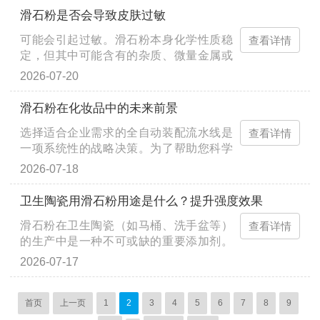
滑石粉是否会导致皮肤过敏
可能会引起过敏。滑石粉本身化学性质稳
查看详情
定，但其中可能含有的杂质、微量金属或
粉尘刺激，确实会让部分人群出现接触性
2026-07-20
皮炎。 为什么会引起过敏 杂质···
滑石粉在化妆品中的未来前景
选择适合企业需求的全自动装配流水线是
查看详情
一项系统性的战略决策。为了帮助您科学
选型，避免常见的投资误区，建议遵循以
2026-07-18
下五个核心步骤： 一步：精准需···
卫生陶瓷用滑石粉用途是什么？提升强度效果
滑石粉在卫生陶瓷（如马桶、洗手盆等）
查看详情
的生产中是一种不可或缺的重要添加剂。
它不仅能显著改善陶瓷的物理性能，还能
2026-07-17
优化生产工艺。具体用途及提升···
首页
上一页
1
2
3
4
5
6
7
8
9