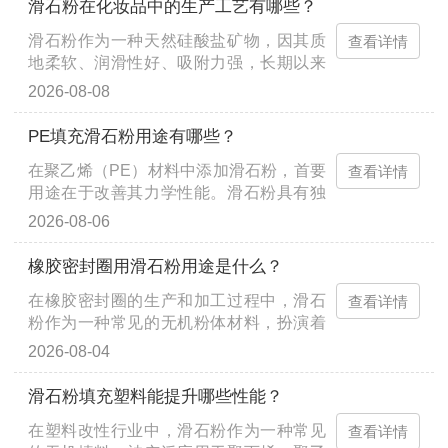
滑石粉在化妆品中的生产工艺有哪些？
滑石粉作为一种天然硅酸盐矿物，因其质
查看详情
地柔软、润滑性好、吸附力强，长期以来
都是化妆品行业中重要的基础原料。从婴
2026-08-08
儿爽身粉到各类粉饼、眼影，滑···
PE填充滑石粉用途有哪些？
在聚乙烯（PE）材料中添加滑石粉，首要
查看详情
用途在于改善其力学性能。滑石粉具有独
特的层状微观结构，当其均匀分散在PE基
2026-08-06
体中时，能够像微小的骨架一样···
橡胶密封圈用滑石粉用途是什么？
在橡胶密封圈的生产和加工过程中，滑石
查看详情
粉作为一种常见的无机粉体材料，扮演着
不可或缺的角色。它不仅能够改善橡胶制
2026-08-04
品的加工性能，还能在特定条件···
滑石粉填充塑料能提升哪些性能？
在塑料改性行业中，滑石粉作为一种常见
查看详情