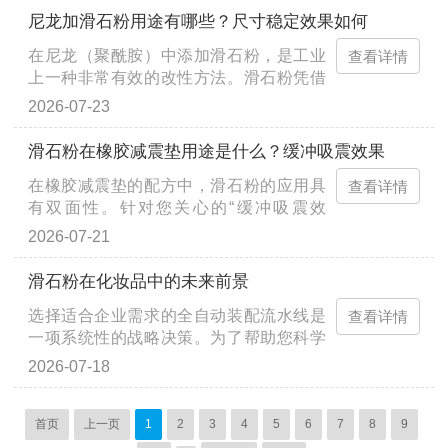
尼龙加滑石粉用途有哪些？尺寸稳定效果如何
在尼龙（聚酰胺）中添加滑石粉，是工业
查看详情
上一种非常有效的改性方法。滑石粉凭借
其独特的层状结构，能够显著改善尼龙的
2026-07-23
多种性能，并广泛应用于对尺寸···
滑石粉在橡胶减震垫用途是什么？缓冲吸震效果
在橡胶减震垫的配方中，滑石粉的应用具
查看详情
有双面性。针对您关心的“缓冲吸震效
果”，其具体作用如下： 1. 对缓冲吸震效
2026-07-21
果的影响 提升阻尼与回弹：滑石···
滑石粉在化妆品中的未来前景
选择适合企业需求的全自动装配流水线是
查看详情
一项系统性的战略决策。为了帮助您科学
选型，避免常见的投资误区，建议遵循以
2026-07-18
下五个核心步骤： 一步：精准需···
首页
上一页
1
2
3
4
5
6
7
8
9