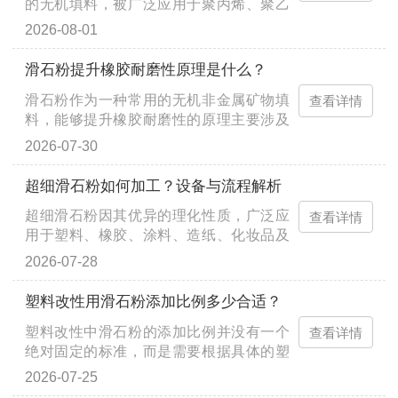
的无机填料，被广泛应用于聚丙烯、聚乙
烯、尼龙等多种树脂体系中。通过合理的
2026-08-01
配方设计与加工工艺，滑石粉的···
滑石粉提升橡胶耐磨性原理是什么？
滑石粉作为一种常用的无机非金属矿物填
查看详情
料，能够提升橡胶耐磨性的原理主要涉及
物理和化学两个层面。其核心机制可以归
2026-07-30
结为以下几个方面： 1. 物理增···
超细滑石粉如何加工？设备与流程解析
超细滑石粉因其优异的理化性质，广泛应
查看详情
用于塑料、橡胶、涂料、造纸、化妆品及
医药等高端领域。滑石质地柔软（莫氏硬
2026-07-28
度为1），天然可碎和可磨性好，···
塑料改性用滑石粉添加比例多少合适？
塑料改性中滑石粉的添加比例并没有一个
查看详情
绝对固定的标准，而是需要根据具体的塑
料基材、产品性能要求以及加工工艺来综
2026-07-25
合确定。通常来说，滑石粉的添···